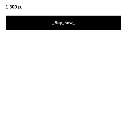
1 300
р.
_Buy_now_